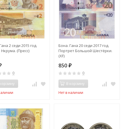
Гана 2 седи 2015 год.
Бона. Гана 20 седи 2017 год.
 Нкрума. (Пресс)
Портрет Большой Шестёрки.
(XF)
850
₽
₽
0
0
 корзину
В корзину
наличии
Нет в наличии