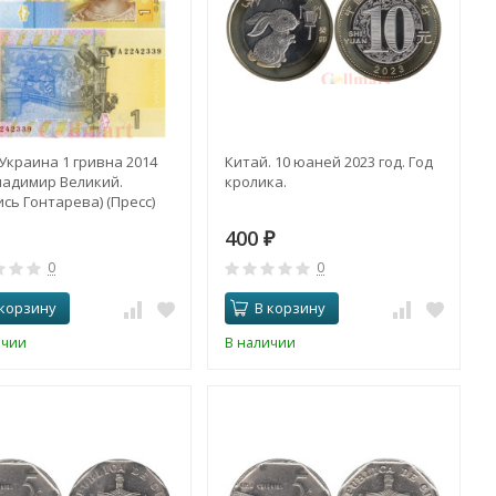
 Украина 1 гривна 2014
Китай. 10 юаней 2023 год. Год
Владимир Великий.
кролика.
ись Гонтарева) (Пресс)
400
₽
0
0
 корзину
В корзину
ичии
В наличии