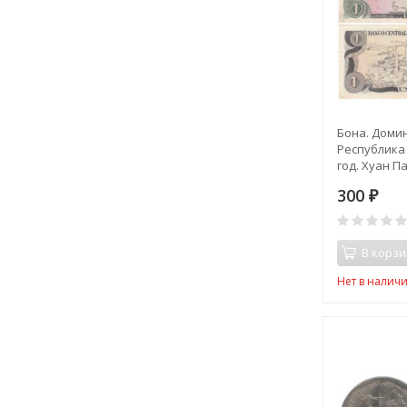
Бона. Доми
Республика 
год. Хуан Па
300
₽
В корзи
Нет в налич