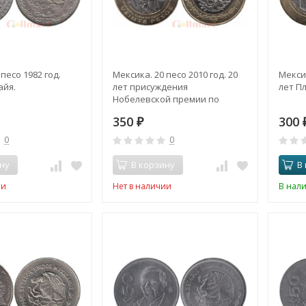
песо 1982 год.
Мексика. 20 песо 2010 год. 20
Мексик
айя.
лет присуждения
лет Пл
Нобелевской премии по
литературе Октавио Пасу.
350
300
₽
0
0
ну
В корзину
В
ии
Нет в наличии
В нал