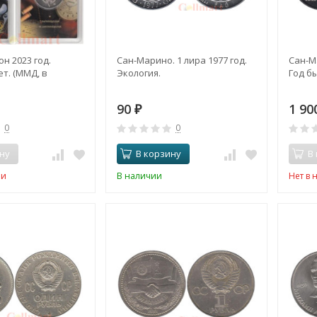
он 2023 год.
Сан-Марино. 1 лира 1977 год.
Сан-Ма
т. (ММД, в
Экология.
Год б
90
1 9
₽
0
0
ну
В корзину
В
ии
В наличии
Нет в 