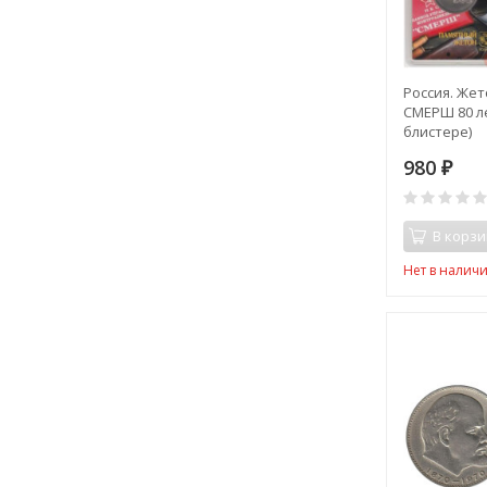
Россия. Жет
СМЕРШ 80 ле
блистере)
980
₽
В корзи
Нет в налич