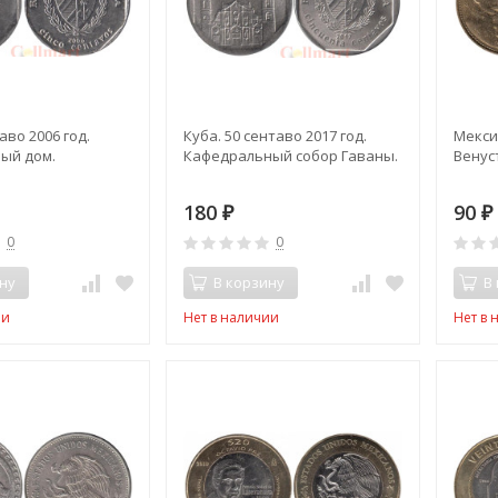
аво 2006 год.
Куба. 50 сентаво 2017 год.
Мексик
ый дом.
Кафедральный собор Гаваны.
Венус
180
90
₽
₽
0
0
ну
В корзину
В
ии
Нет в наличии
Нет в 