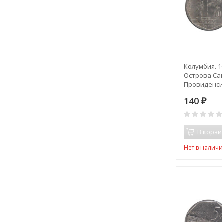
Колумбия. 10
Острова Са
Провиденси
140
₽
В корзи
Нет в налич