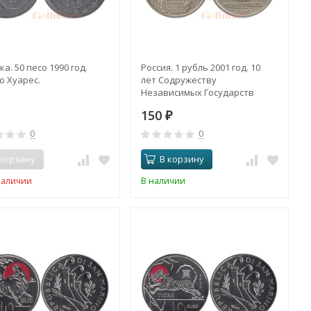
а. 50 песо 1990 год.
Россия. 1 рубль 2001 год. 10
о Хуарес.
лет Содружеству
Независимых Государств
(СНГ).
150
₽
0
0
 корзину
В корзину
наличии
В наличии