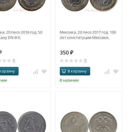
а. 20 песо 2016 год. 50
Мексика. 20 песо 2017 год. 100
ану DN-III-E.
лет конституции Мексики.
350
₽
₽
0
0
 корзину
В корзину
ичии
В наличии