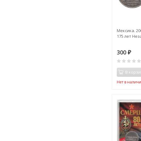
Мексика. 200
175 лет Нез
300
₽
В корзи
Нет в налич