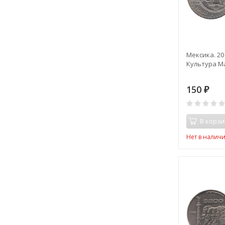
Мексика. 20 
Культура М
150
₽
В корзи
Нет в налич