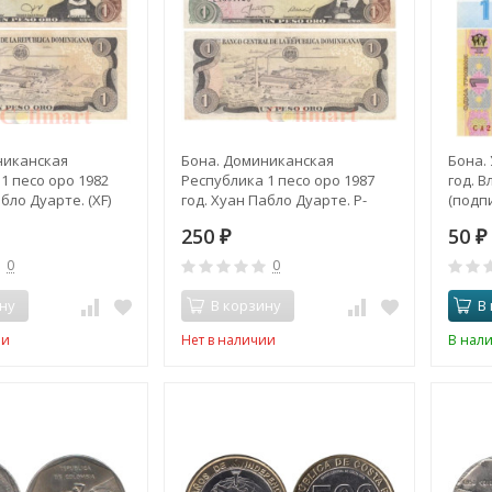
никанская
Бона. Доминиканская
Бона.
1 песо оро 1982
Республика 1 песо оро 1987
год. 
бло Дуарте. (XF)
год. Хуан Пабло Дуарте. P-
(подп
126b.1 (VF)
250
50
₽
₽
0
0
ну
В корзину
В
ии
Нет в наличии
В нал