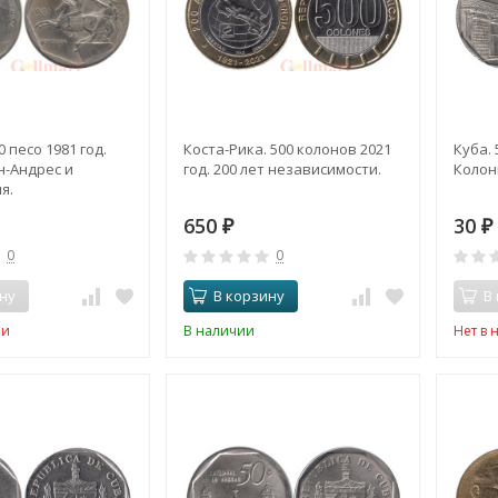
 песо 1981 год.
Коста-Рика. 500 колонов 2021
Куба. 
н-Андрес и
год. 200 лет независимости.
Колон
я.
650
30
₽
₽
0
0
ну
В корзину
В
ии
В наличии
Нет в 