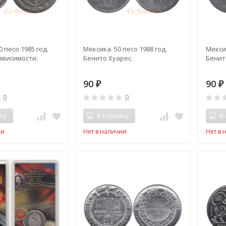
 песо 1985 год.
Мексика. 50 песо 1988 год.
Мексик
ависимости.
Бенито Хуарес.
Бенит
90
90
₽
₽
0
0
ну
В корзину
В
ии
Нет в наличии
Нет в 