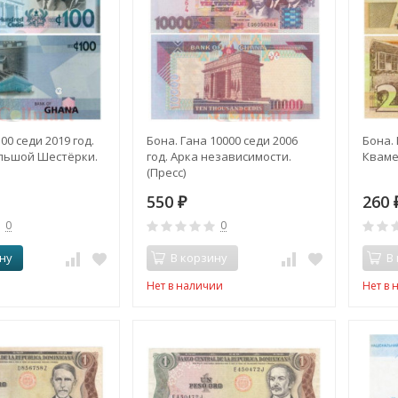
00 седи 2019 год.
Бона. Гана 10000 седи 2006
Бона. 
льшой Шестёрки.
год. Арка независимости.
Кваме
(Пресс)
550
260
₽
0
0
ну
В корзину
В
Нет в наличии
Нет в 