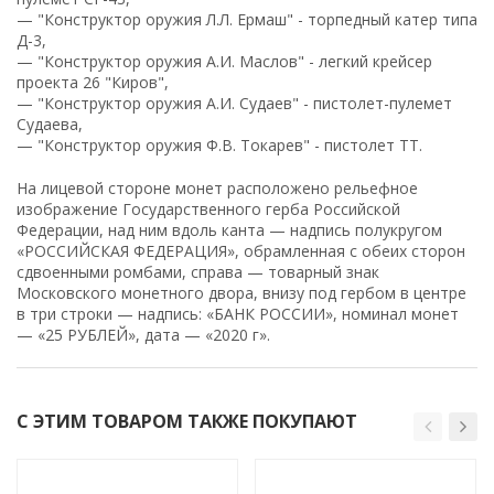
— "Конструктор оружия Л.Л. Ермаш" - торпедный катер типа
Д-3,
— "Конструктор оружия А.И. Маслов" - легкий крейсер
проекта 26 "Киров",
— "Конструктор оружия А.И. Судаев" - пистолет-пулемет
Судаева,
— "Конструктор оружия Ф.В. Токарев" - пистолет ТТ.
На лицевой стороне монет расположено рельефное
изображение Государственного герба Российской
Федерации, над ним вдоль канта — надпись полукругом
«РОССИЙСКАЯ ФЕДЕРАЦИЯ», обрамленная с обеих сторон
сдвоенными ромбами, справа — товарный знак
Московского монетного двора, внизу под гербом в центре
в три строки — надпись: «БАНК РОССИИ», номинал монет
— «25 РУБЛЕЙ», дата — «2020 г».
С ЭТИМ ТОВАРОМ ТАКЖЕ ПОКУПАЮТ