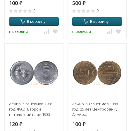
100
500
₽
₽
0
0
В корзину
В корзину
В наличии
В наличии
Алжир. 5 сантимов 1985
Алжир. 50 сантимов 1988
год. ФАО. Второй
год. 25 лет Центробанку
пятилетний план 1985-
Алжира.
1989. Цифра 8 в датах
120
100
прямоугольной формы.
₽
₽