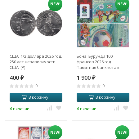
NEW!
NEW!
США. 1/2 доллара 2026 год.
Бона. Бурунди 100
250 лет независимости
франков 2026 год.
США. (P)
Памятная банкнота к
Чемпионату мира по
400
1 900
₽
футболу. (Пресс)
₽
0
0
В корзину
В корзину
В наличии
В наличии
NEW!
NEW!