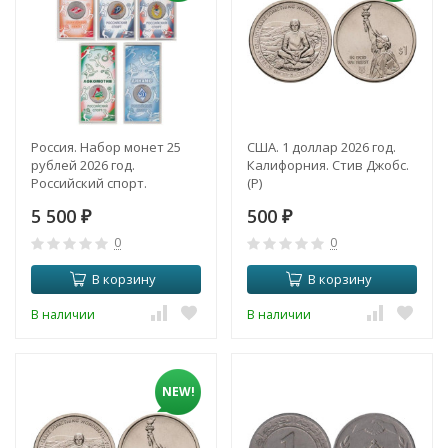
Россия. Набор монет 25
США. 1 доллар 2026 год.
рублей 2026 год.
Калифорния. Стив Джобс.
Российский спорт.
(P)
Цветное покрытие. (5
5 500
500
монет)
₽
₽
0
0
В корзину
В корзину
В наличии
В наличии
NEW!