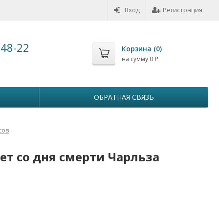
Вход
Регистрация
-48-22
Корзина (
0
)
на сумму
0
₽
ОБРАТНАЯ СВЯЗЬ
сов
лет со дня смерти Чарльза
с