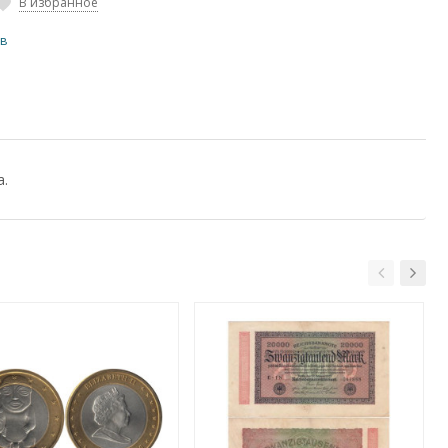
В избранное
ов
а.