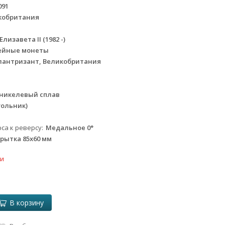
091
кобритания
лизавета II (1982 -)
ейные монеты
лантризант, Великобритания
никелевый сплав
гольник)
са к реверсу
Медальное 0°
рытка 85х60 мм
ки
В корзину