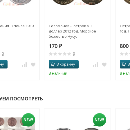
ния. 3 пенса 1919
Соломоновы острова. 1
Остро
доллар 2012 год. Морское
год. 
божество Нусу.
170
800
₽
0
0
ну
В корзину
В
В наличии
В на
УЕМ ПОСМОТРЕТЬ
NEW!
NEW!