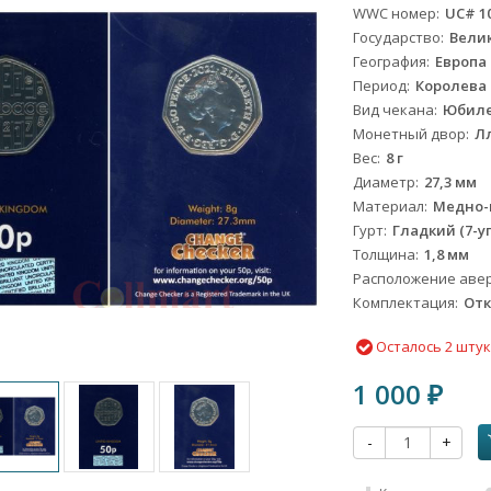
WWC номер
UC# 1
Государство
Вели
География
Европа
Период
Королева Е
Вид чекана
Юбил
Монетный двор
Л
Вес
8 г
Диаметр
27,3 мм
Материал
Медно-
Гурт
Гладкий (7-у
Толщина
1,8 мм
Расположение авер
Комплектация
Отк
Осталось 2 шту
1 000
₽
-
+