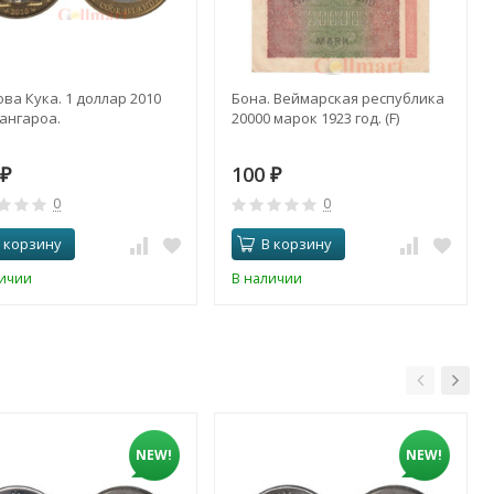
ва Кука. 1 доллар 2010
Бона. Веймарская республика
Тангароа.
20000 марок 1923 год. (F)
100
₽
₽
0
0
 корзину
В корзину
личии
В наличии
NEW!
NEW!