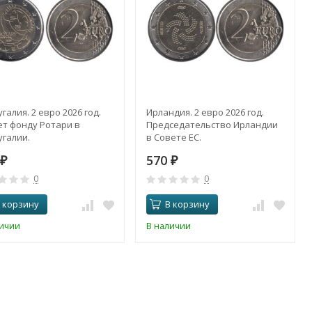
галия. 2 евро 2026 год.
Ирландия. 2 евро 2026 год.
ет фонду Ротари в
Председательство Ирландии
галии.
в Совете ЕС.
570
₽
₽
0
0
 корзину
В корзину
личии
В наличии