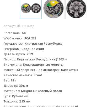
Артикул:
кб-33734-вд
Состояние
AU
WWC номер
UC# 223
Государство
Киргизская Республика
География
Средняя Азия
Дата выпуска
2021
Период
Киргизская Республика (1993 -)
Вид чекана
Коллекционные монеты
Монетный двор
Усть-Каменогорск, Казахстан
Качество чеканки
Proof
Вес
12 г
Диаметр
30 мм
Материал
Медно-никелевый сплав
Гурт
Рубчатый
Толщина
2.15 мм
Расположение аверса к реверсу
Медальное 0°