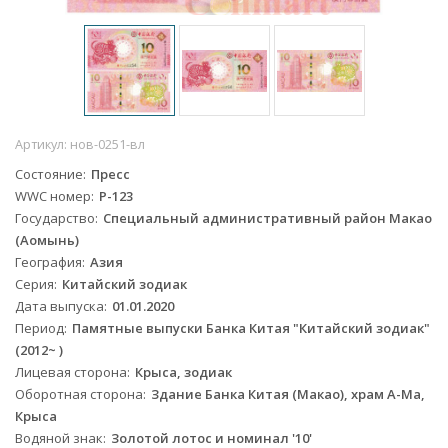
Артикул:
нов-0251-вл
Состояние
Пресс
WWC номер
P-123
Государство
Специальный административный район Макао
(Аомынь)
География
Азия
Серия
Китайский зодиак
Дата выпуска
01.01.2020
Период
Памятные выпуски Банка Китая "Китайский зодиак"
(2012~ )
Лицевая сторона
Крыса, зодиак
Оборотная сторона
Здание Банка Китая (Макао), храм А-Ма,
Крыса
Водяной знак
Золотой лотос и номинал '10'