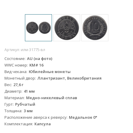
Артикул:
илм-31775-вл
Состояние
AU (на фото)
WWC номер
KM# 16
Вид чекана
Юбилейные монеты
Монетный двор
Ллантризант, Великобритания
Вес
27,6 г
Диаметр
41 мм
Материал
Медно-никелевый сплав
Гурт
Рубчатый
Толщина
3 мм
Расположение аверса к реверсу
Медальное 0°
Комплектация
Капсула