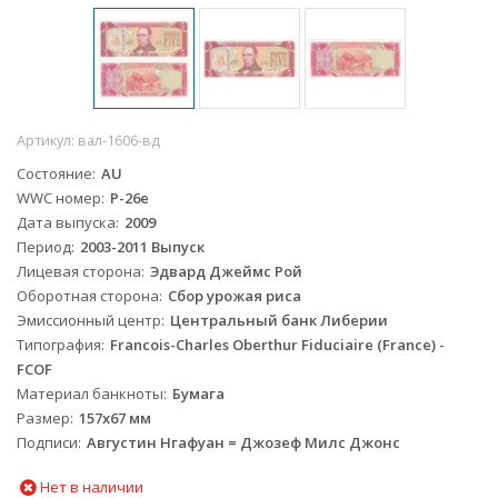
Артикул:
вал-1606-вд
Состояние
AU
WWC номер
P-26e
Дата выпуска
2009
Период
2003-2011 Выпуск
Лицевая сторона
Эдвард Джеймс Рой
Оборотная сторона
Сбор урожая риса
Эмиссионный центр
Центральный банк Либерии
Типография
Francois-Charles Oberthur Fiduciaire (France) -
FCOF
Материал банкноты
Бумага
Размер
157х67 мм
Подписи
Августин Нгафуан = Джозеф Милс Джонс
Нет в наличии