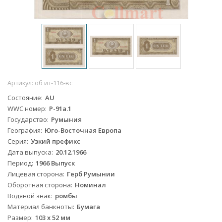
Артикул:
об ит-116-вс
Состояние
AU
WWC номер
P-91a.1
Государство
Румыния
География
Юго-Восточная Европа
Серия
Узкий префикс
Дата выпуска
20.12.1966
Период
1966 Выпуск
Лицевая сторона
Герб Румынии
Оборотная сторона
Номинал
Водяной знак
ромбы
Материал банкноты
Бумага
Размер
103 x 52 мм