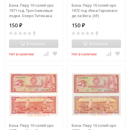
Бона. Перу 10 солей оро
Бона. Перу 10 солей оро
1971 год. Тростниковые
1972 год. Инка Гарсиласо
лодки. Озеро Титикака.
де ла Вега. (XF)
(Пресс)
150
150
₽
₽
0
0
В корзину
В корзину
Нет в наличии
Нет в наличии
Бона. Перу 10 солей оро
Бона. Перу 10 солей оро