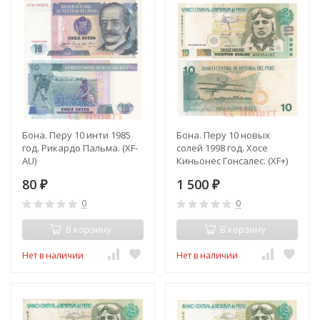
Бона. Перу 10 инти 1985
Бона. Перу 10 новых
год. Рикардо Пальма. (XF-
солей 1998 год. Хосе
AU)
Киньонес Гонсалес. (XF+)
80
1 500
₽
₽
0
0
В корзину
В корзину
Нет в наличии
Нет в наличии