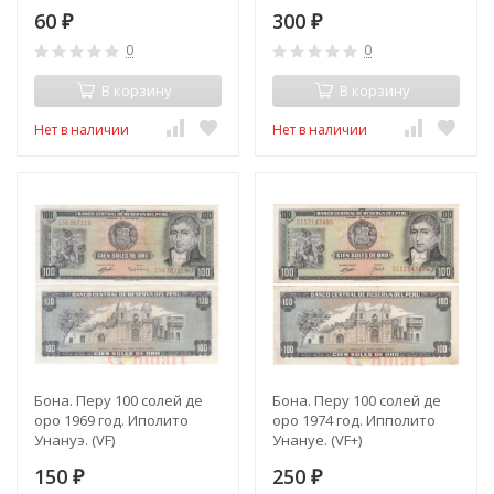
60
300
₽
₽
0
0
В корзину
В корзину
Нет в наличии
Нет в наличии
Бона. Перу 100 солей де
Бона. Перу 100 солей де
оро 1969 год. Иполито
оро 1974 год. Ипполито
Унануэ. (VF)
Унануе. (VF+)
150
250
₽
₽