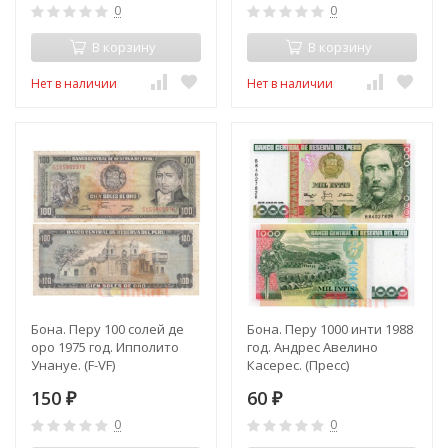
0
0
В корзину
В корзину
Нет в наличии
Нет в наличии
Бона. Перу 100 солей де
Бона. Перу 1000 инти 1988
оро 1975 год. Ипполито
год. Андрес Авелино
Унануе. (F-VF)
Касерес. (Пресс)
150
60
₽
₽
0
0