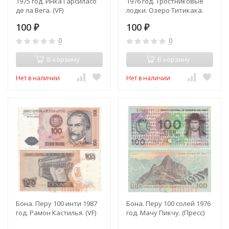
1975 год. Инка Гарсиласо
1976 год. Тростниковые
де ла Вега. (VF)
лодки. Озеро Титикака.
(VF)
100
100
₽
₽
0
0
В корзину
В корзину
Нет в наличии
Нет в наличии
Бона. Перу 100 инти 1987
Бона. Перу 100 солей 1976
год. Рамон Кастилья. (VF)
год. Мачу Пикчу. (Пресс)