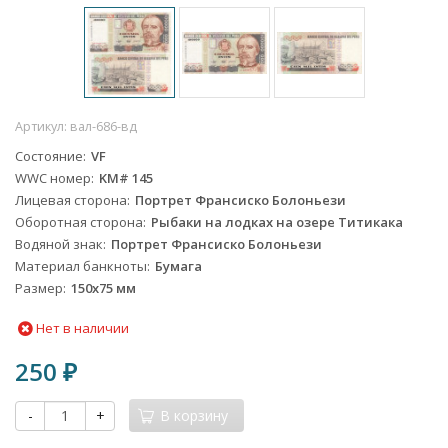
Артикул:
вал-686-вд
Состояние
VF
WWC номер
KM# 145
Лицевая сторона
Портрет Франсиско Болоньези
Оборотная сторона
Рыбаки на лодках на озере Титикака
Водяной знак
Портрет Франсиско Болоньези
Материал банкноты
Бумага
Размер
150х75 мм
Нет в наличии
250
₽
-
+
В корзину