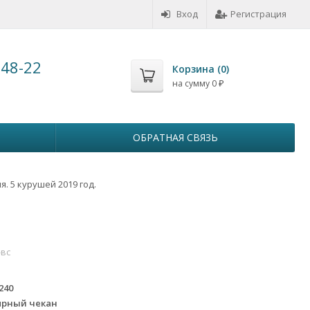
Вход
Регистрация
-48-22
Корзина (
0
)
на сумму
0
₽
ОБРАТНАЯ СВЯЗЬ
я. 5 курушей 2019 год.
-вс
240
ярный чекан