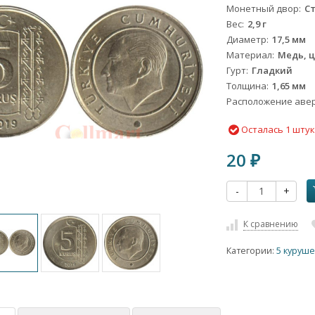
Монетный двор
С
Вес
2,9 г
Диаметр
17,5 мм
Материал
Медь, ц
Гурт
Гладкий
Толщина
1,65 мм
Расположение авер
Осталась 1 шту
20
₽
-
+
К сравнению
Категории:
5 куруш