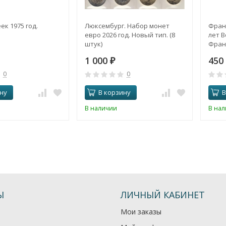
ек 1975 год.
Люксембург. Набор монет
Франц
евро 2026 год. Новый тип. (8
лет 
штук)
Фран
1 000
450
₽
0
0
ну
В корзину
В
В наличии
В на
Ы
ЛИЧНЫЙ КАБИНЕТ
Мои заказы