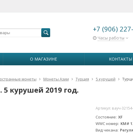
+7 (906) 227
Часы работы
О МАГАЗИНЕ
КОНТАКТЫ
остранные монеты
Монеты Азии
Турция
5 курушей
Турци
 5 курушей 2019 год.
Артикул:
вауч-32154
Состояние
XF
WWC номер
KM# 1
Вид чекана
Регул