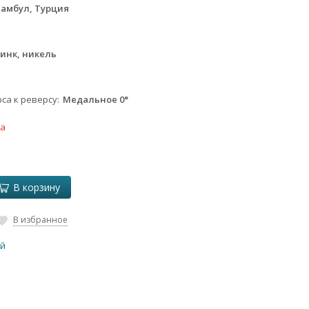
тамбул, Турция
инк, никель
са к реверсу
Медальное 0°
ка
В корзину
В избранное
ей