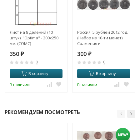
Лист на 8 делений (10
Россия. 5 рублей 2012 год.
штук). "Optima" - 200x250
(Набор из 10-ти монет).
мм. (СОМС)
Сражения и
знаменательные события
350
300
₽
Отечественной войны
₽
1812 года и заграничных
0
0
походов русской армии
1813-1814 годов.
В корзину
В корзину
В наличии
В наличии
РЕКОМЕНДУЕМ ПОСМОТРЕТЬ
NEW!