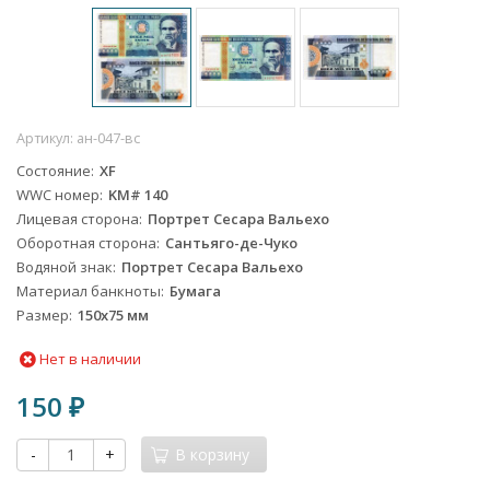
Артикул:
ан-047-вс
Состояние
XF
WWC номер
KM# 140
Лицевая сторона
Портрет Сесара Вальехо
Оборотная сторона
Сантьяго-де-Чуко
Водяной знак
Портрет Сесара Вальехо
Материал банкноты
Бумага
Размер
150х75 мм
Нет в наличии
150
₽
-
+
В корзину