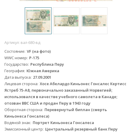
Артикул:
вал-680-вд
Состояние
VF (на фото)
WWC номер
P-175
Государство
Республика Перу
География
Южная Америка
Дата выпуска
27.09.2001
Лицевая сторона
Хосе Абелардо Киньонес Гонсалес Кертисс
Ястреб 75-A8, первоначально заказанный Норвегией;
использовался в качестве учебного самолета в Канаде;
отозван ВВС США и продан Перу в 1943 году
Оборотная сторона
Перевернутый биплан (смерть
Киньонеса Гонсалеса)
Водяной знак
Портрет Киньонеса Гонсалеса
Эмиссионный центр
Центральный резервный банк Перу