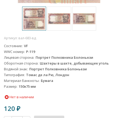
Артикул:
вал-683-вд
Состояние
VF
WWC номер
P-119
Лицевая сторона
Портрет Полковника Болоньези
Оборотная сторона
Шахтеры в шахте, добывающие уголь
Водяной знак
Портрет Полковника Болоньези
Типография
Томас де ла Рю, Лондон
Материал банкноты
Бумага
Размер
150х75 мм
Нет в наличии
120
₽