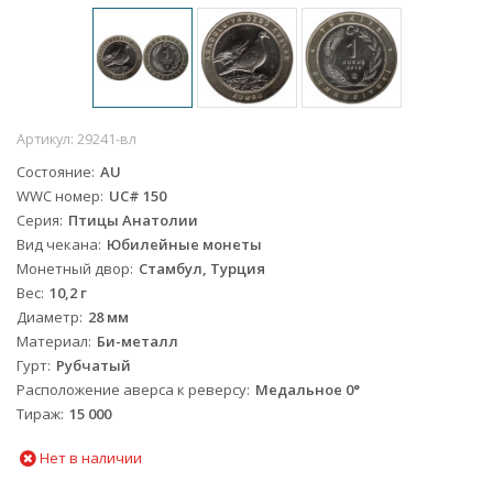
Артикул:
29241-вл
Состояние
AU
WWC номер
UC# 150
Серия
Птицы Анатолии
Вид чекана
Юбилейные монеты
Монетный двор
Стамбул, Турция
Вес
10,2 г
Диаметр
28 мм
Материал
Би-металл
Гурт
Рубчатый
Расположение аверса к реверсу
Медальное 0°
Тираж
15 000
Нет в наличии