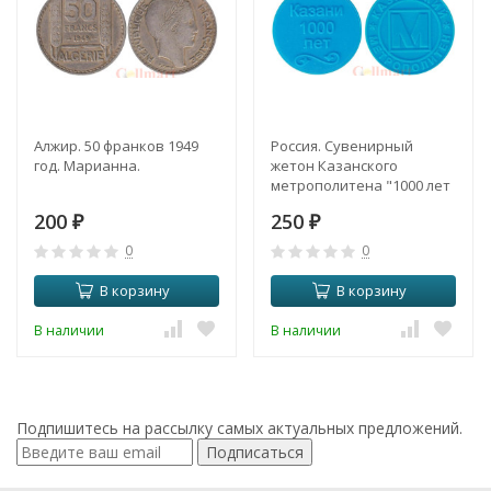
Алжир. 50 франков 1949
Россия. Сувенирный
год. Марианна.
жетон Казанского
метрополитена "1000 лет
Казани". 2017 год.
200
250
₽
(голубой)
₽
0
0
В корзину
В корзину
В наличии
В наличии
Подпишитесь на рассылку самых актуальных предложений.
Подписаться