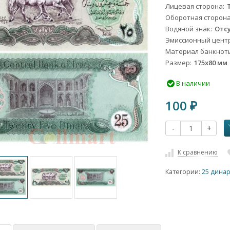
Лицевая сторона
Оборотная сторон
Водяной знак
Отс
Эмиссионный цент
Материал банкнот
Размер
175х80 мм
В наличии
100
₽
-
+
К сравнению
Категории:
25 дина