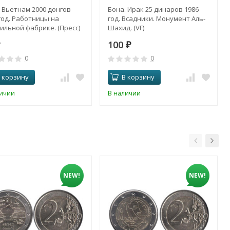
 Вьетнам 2000 донгов
Бона. Ирак 25 динаров 1986
год. Работницы на
год. Всадники. Монумент Аль-
ильной фабрике. (Пресс)
Шахид. (VF)
100
₽
0
0
 корзину
В корзину
личии
В наличии
NEW!
NEW!