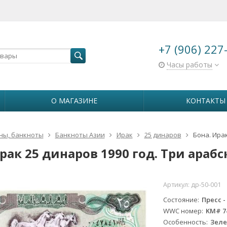
+7 (906) 227
Часы работы
О МАГАЗИНЕ
КОНТАКТЫ
ны, банкноты
Банкноты Азии
Ирак
25 динаров
Бона. Ирак
рак 25 динаров 1990 год. Три арабс
Артикул:
др-50-001
Состояние
Пресс -
WWC номер
KM# 7
Особенность
Зеле