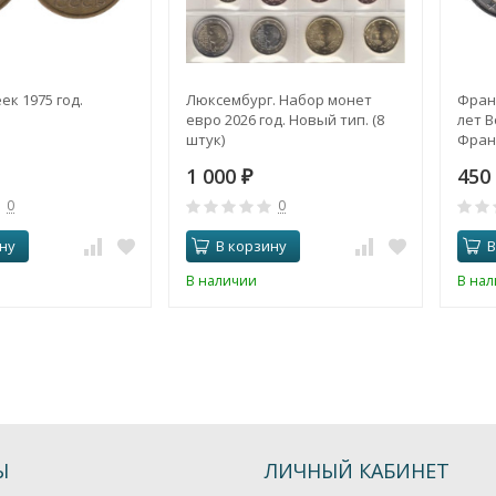
ек 1975 год.
Люксембург. Набор монет
Франц
евро 2026 год. Новый тип. (8
лет 
штук)
Фран
1 000
450
₽
0
0
ну
В корзину
В
В наличии
В на
Ы
ЛИЧНЫЙ КАБИНЕТ