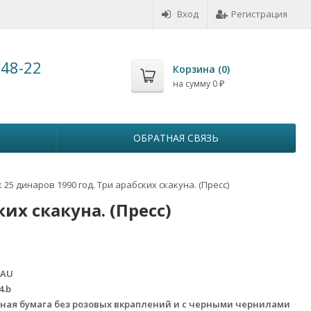
Вход
Регистрация
-48-22
Корзина (
0
)
на сумму
0
₽
ОБРАТНАЯ СВЯЗЬ
 25 динаров 1990 год. Три арабских скакуна. (Пресс)
ких скакуна. (Пресс)
 AU
4.b
ная бумага без розовых вкраплений и с черными чернилами