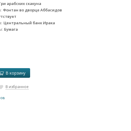
Три арабских скакуна
а
Фонтан во дворце Аббасидов
утствует
р
Центральный банк Ирака
ы
Бумага
В корзину
В избранное
ров