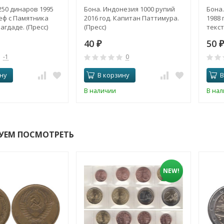
250 динаров 1995
Бона. Индонезия 1000 рупий
Бона.
еф с Памятника
2016 год. Капитан Паттимура.
1988 
агдаде. (Пресс)
(Пресс)
текст
40
50
₽
₽
-1
0
ну
В корзину
В
В наличии
В на
УЕМ ПОСМОТРЕТЬ
NEW!