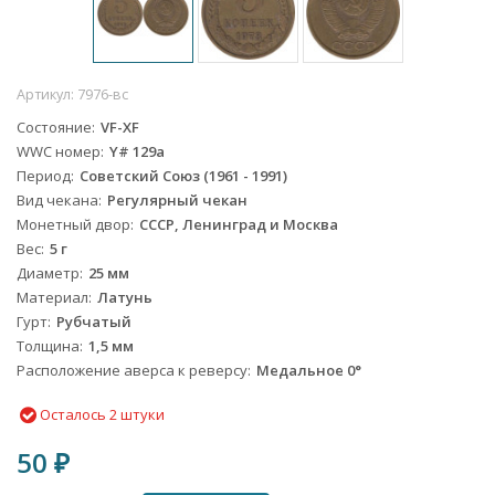
Артикул:
7976-вс
Состояние
VF-XF
WWC номер
Y# 129a
Период
Советский Союз (1961 - 1991)
Вид чекана
Регулярный чекан
Монетный двор
СССР, Ленинград и Москва
Вес
5 г
Диаметр
25 мм
Материал
Латунь
Гурт
Рубчатый
Толщина
1,5 мм
Расположение аверса к реверсу
Медальное 0°
Осталось 2 штуки
50
₽