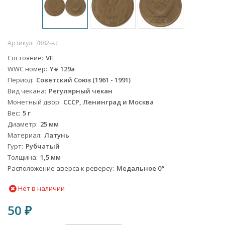
Артикул:
7882-вс
Состояние
VF
WWC номер
Y# 129a
Период
Советский Союз (1961 - 1991)
Вид чекана
Регулярный чекан
Монетный двор
СССР, Ленинград и Москва
Вес
5 г
Диаметр
25 мм
Материал
Латунь
Гурт
Рубчатый
Толщина
1,5 мм
Расположение аверса к реверсу
Медальное 0°
Нет в наличии
50
₽