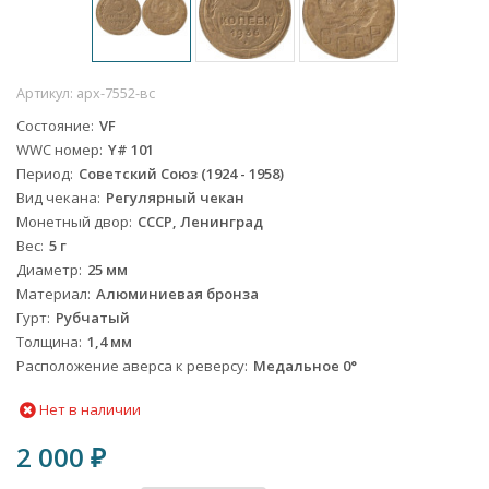
Артикул:
арх-7552-вс
Состояние
VF
WWC номер
Y# 101
Период
Советский Союз (1924 - 1958)
Вид чекана
Регулярный чекан
Монетный двор
СССР, Ленинград
Вес
5 г
Диаметр
25 мм
Материал
Алюминиевая бронза
Гурт
Рубчатый
Толщина
1,4 мм
Расположение аверса к реверсу
Медальное 0°
Нет в наличии
2 000
₽