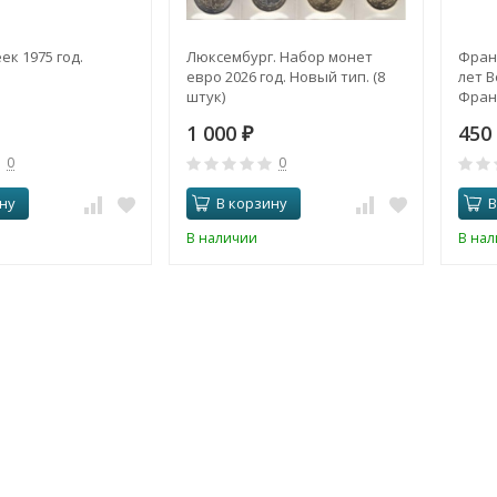
ек 1975 год.
Люксембург. Набор монет
Франц
евро 2026 год. Новый тип. (8
лет 
штук)
Фран
1 000
450
₽
0
0
ну
В корзину
В
В наличии
В на