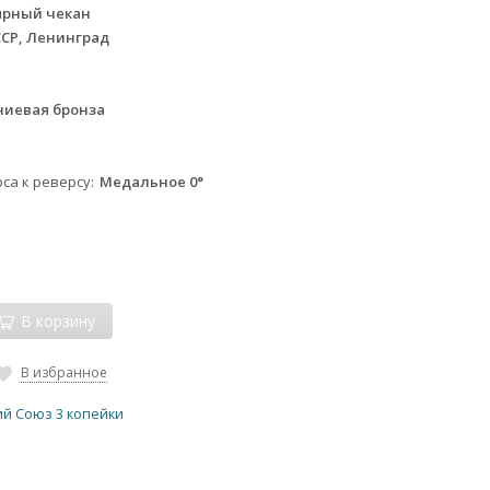
ярный чекан
ССР, Ленинград
иевая бронза
са к реверсу
Медальное 0°
В корзину
В избранное
ий Союз 3 копейки