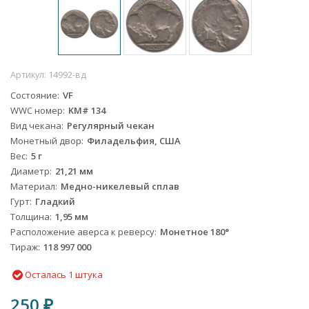
Артикул:
14992-вд
Состояние
VF
WWC номер
KM# 134
Вид чекана
Регулярный чекан
Монетный двор
Филадельфия, США
Вес
5 г
Диаметр
21,21 мм
Материал
Медно-никелевый сплав
Гурт
Гладкий
Толщина
1,95 мм
Расположение аверса к реверсу
Монетное 180°
Тираж
118 997 000
Осталась 1 штука
250
₽