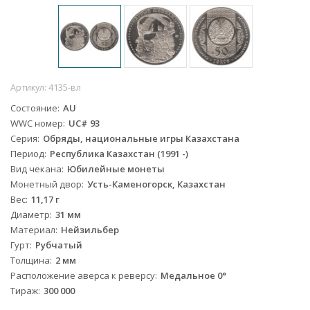
Артикул:
4135-вл
Состояние
AU
WWC номер
UC# 93
Серия
Обряды, национальные игры Казахстана
Период
Республика Казахстан (1991 -)
Вид чекана
Юбилейные монеты
Монетный двор
Усть-Каменогорск, Казахстан
Вес
11,17 г
Диаметр
31 мм
Материал
Нейзильбер
Гурт
Рубчатый
Толщина
2 мм
Расположение аверса к реверсу
Медальное 0°
Тираж
300 000