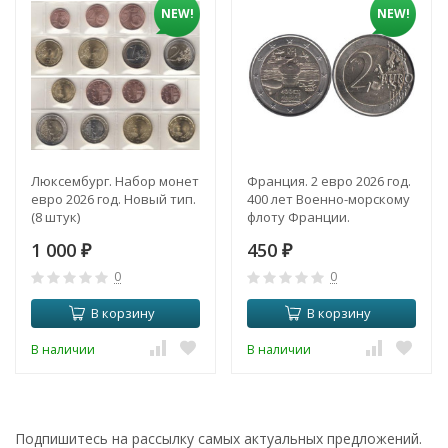
NEW!
NEW!
Люксембург. Набор монет
Франция. 2 евро 2026 год.
евро 2026 год. Новый тип.
400 лет Военно-морскому
(8 штук)
флоту Франции.
1 000
450
₽
₽
0
0
В корзину
В корзину
В наличии
В наличии
Подпишитесь на рассылку самых актуальных предложений.