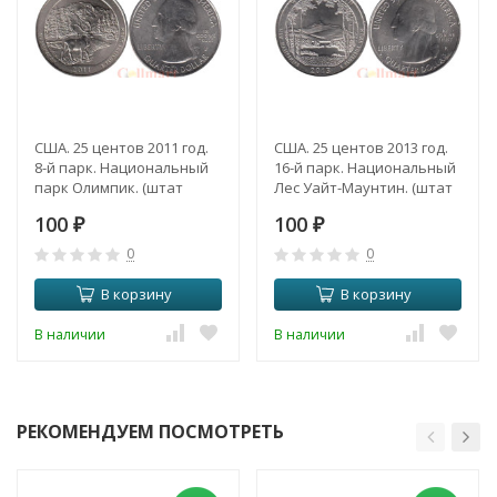
США. 25 центов 2011 год.
США. 25 центов 2013 год.
8-й парк. Национальный
16-й парк. Национальный
парк Олимпик. (штат
Лес Уайт-Маунтин. (штат
Вашингтон). (Р)
Нью-Гэмпшир / Мэн) (Р).
100
100
₽
₽
0
0
В корзину
В корзину
В наличии
В наличии
РЕКОМЕНДУЕМ ПОСМОТРЕТЬ