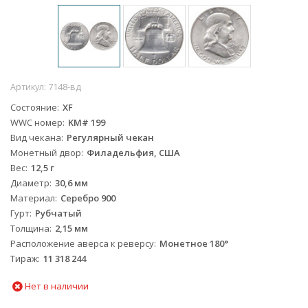
Артикул:
7148-вд
Состояние
XF
WWC номер
KM# 199
Вид чекана
Регулярный чекан
Монетный двор
Филадельфия, США
Вес
12,5 г
Диаметр
30,6 мм
Материал
Серебро 900
Гурт
Рубчатый
Толщина
2,15 мм
Расположение аверса к реверсу
Монетное 180°
Тираж
11 318 244
Нет в наличии