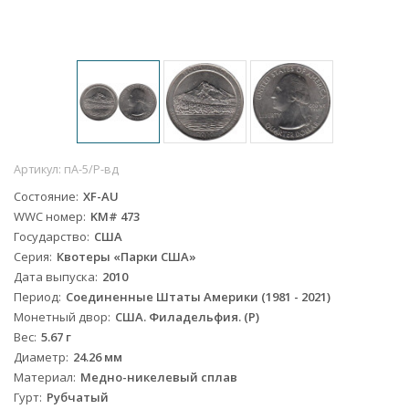
Артикул:
пА-5/P-вд
Состояние
XF-AU
WWC номер
KM# 473
Государство
США
Серия
Квотеры «Парки США»
Дата выпуска
2010
Период
Соединенные Штаты Америки (1981 - 2021)
Монетный двор
США. Филадельфия. (P)
Вес
5.67 г
Диаметр
24.26 мм
Материал
Медно-никелевый сплав
Гурт
Рубчатый