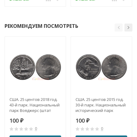
РЕКОМЕНДУЕМ ПОСМОТРЕТЬ
США. 25 центов 2018 год.
США. 25 центов 2015 год.
43-й парк. Национальный
30-й парк. Национальный
парк Вояджерс (штат
исторический парк
Миннесота). (P)
Саратога. (штат Нью-
100
100
₽
Йорк). (P)
₽
0
0