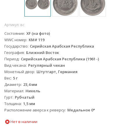
Артикул:
вс
Состояние
XF (на фото)
WWC номер
KM# 119
Государство
Сирийская Арабская Республика
География
Ближний Восток
Период
Сирийская Арабская Республика (1961 -)
Вид чекана
Регулярный чекан
Монетный двор
Штутгарт, Германия
Вес
5 г
Диаметр
23,4 мм
Материал
Никель
Гурт
Рубчатый
Толщина
1,5 мм
Расположение аверса к реверсу
Медальное 0°
Нет в наличии