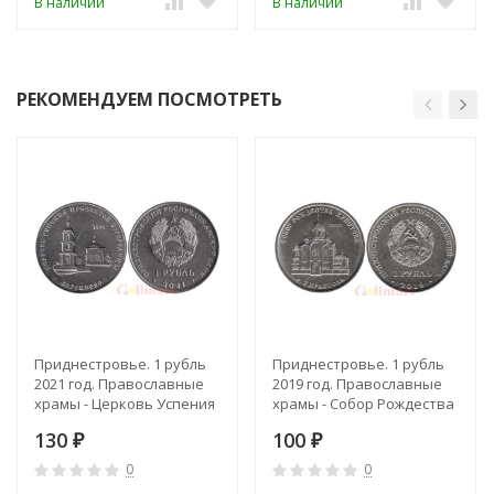
В наличии
В наличии
РЕКОМЕНДУЕМ ПОСМОТРЕТЬ
Приднестровье. 1 рубль
Приднестровье. 1 рубль
2021 год. Православные
2019 год. Православные
храмы - Церковь Успения
храмы - Собор Рождества
Пресвятой Богородицы с.
Христова г. Тирасполь.
130
100
Воронково.
₽
₽
0
0