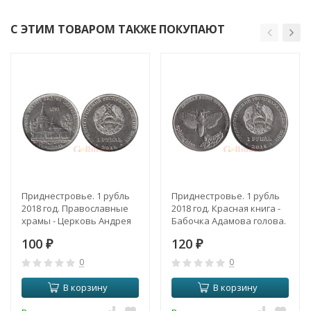
С ЭТИМ ТОВАРОМ ТАКЖЕ ПОКУПАЮТ
Приднестровье. 1 рубль
Приднестровье. 1 рубль
2018 год. Православные
2018 год. Красная книга -
храмы - Церковь Андрея
Бабочка Адамова голова.
Первозванного г.
100
120
Тирасполь.
₽
₽
0
0
В корзину
В корзину