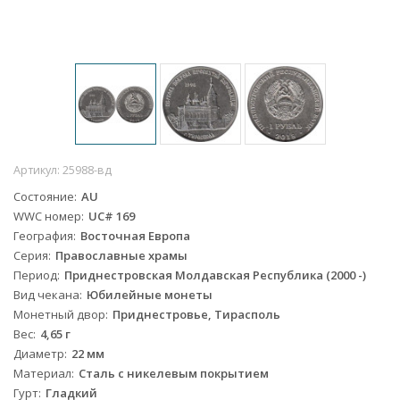
Артикул:
25988-вд
Состояние
AU
WWC номер
UC# 169
География
Восточная Европа
Серия
Православные храмы
Период
Приднестровская Молдавская Республика (2000 -)
Вид чекана
Юбилейные монеты
Монетный двор
Приднестровье, Тирасполь
Вес
4,65 г
Диаметр
22 мм
Материал
Сталь с никелевым покрытием
Гурт
Гладкий