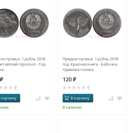
естровье. 1 рубль 2018
Приднестровье. 1 рубль 2018
Китайский гороскоп - Год
год. Красная книга - Бабочка
на.
Адамова голова.
0
120
₽
₽
0
0
 корзину
В корзину
личии
В наличии