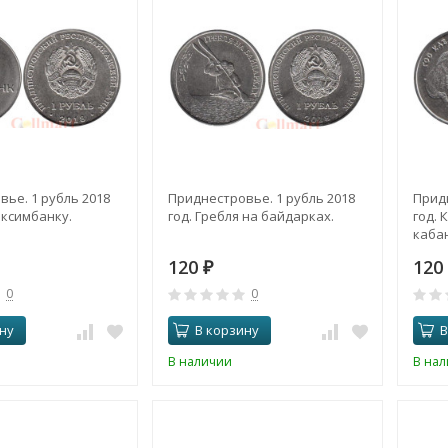
ье. 1 рубль 2018
Приднестровье. 1 рубль 2018
Придн
 Эксимбанку.
год. Гребля на байдарках.
год. 
каба
120
12
₽
0
0
ну
В корзину
В
В наличии
В на