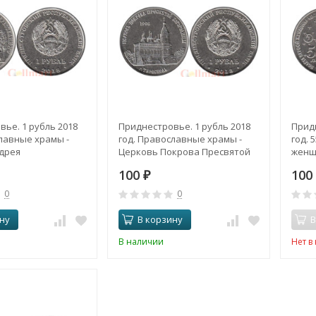
ье. 1 рубль 2018
Приднестровье. 1 рубль 2018
Придн
лавные храмы -
год. Православные храмы -
год. 
дрея
Церковь Покрова Пресвятой
женщ
го г. Тирасполь.
Богородицы г. Тирасполь.
Вале
100
10
₽
0
0
ну
В корзину
В
В наличии
Нет в