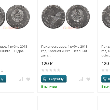
ье. 1 рубль 2018
Приднестровье. 1 рубль 2018
Придн
 книга - Выдра.
год. Красная книга - Зеленый
год. 
дятел.
осётр
120
12
₽
0
0
ну
В корзину
В
В наличии
В на