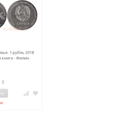
ье. 1 рубль 2018
 книга - Филин.
0
ну
ии