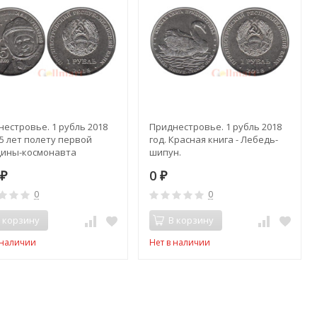
естровье. 1 рубль 2018
Приднестровье. 1 рубль 2018
55 лет полету первой
год. Красная книга - Лебедь-
ины-космонавта
шипун.
нтины Терешковой.
0
0
₽
₽
0
0
 корзину
В корзину
 наличии
Нет в наличии