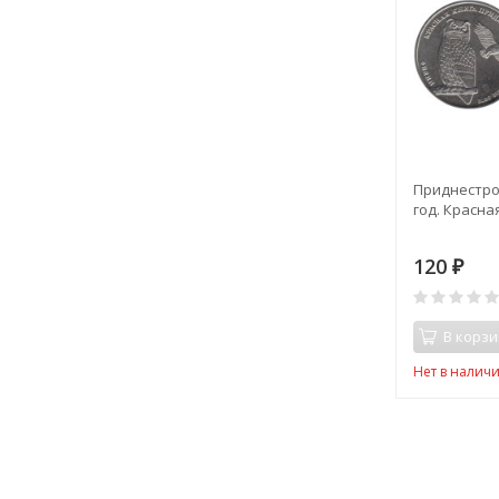
Приднестров
год. Красная
120
₽
В корзи
Нет в налич