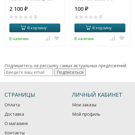
моллюск.
хозяйства и
2 100
100
₽
перерабатывающей
₽
промышленности.
0
0
В корзину
В корзину
В наличии
В наличии
Подпишитесь на рассылку самых актуальных предложений.
Подписаться
СТРАНИЦЫ
ЛИЧНЫЙ КАБИНЕТ
Оплата
Мои заказы
Доставка
Мой профиль
О магазине
Контакты