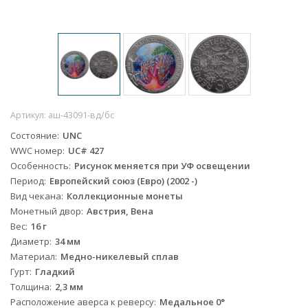
Артикул:
аш-43091-вд/бс
Состояние
UNC
WWC номер
UC# 427
Особенность
Рисунок меняется при УФ освещении
Период
Европейский союз (Евро) (2002 -)
Вид чекана
Коллекционные монеты
Монетный двор
Австрия, Вена
Вес
16 г
Диаметр
34 мм
Материал
Медно-никелевый сплав
Гурт
Гладкий
Толщина
2,3 мм
Расположение аверса к реверсу
Медальное 0°