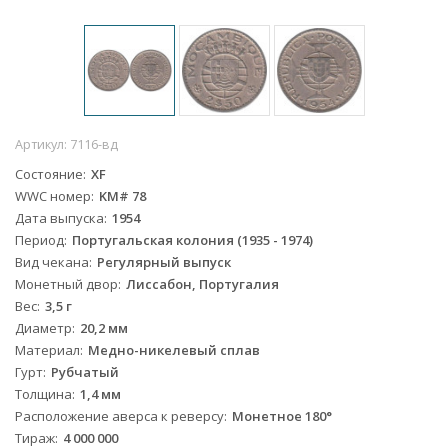
Артикул:
7116-вд
Состояние
XF
WWC номер
KM# 78
Дата выпуска
1954
Период
Португальская колония (1935 - 1974)
Вид чекана
Регулярный выпуск
Монетный двор
Лиссабон, Португалия
Вес
3,5 г
Диаметр
20,2 мм
Материал
Медно-никелевый сплав
Гурт
Рубчатый
Толщина
1,4 мм
Расположение аверса к реверсу
Монетное 180°
Тираж
4 000 000