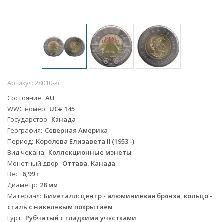
Артикул:
28010-вс
Состояние
AU
WWC номер
UC# 145
Государство
Канада
География
Северная Америка
Период
Королева Елизавета II (1953 -)
Вид чекана
Коллекционные монеты
Монетный двор
Оттава, Канада
Вес
6,99 г
Диаметр
28 мм
Материал
Биметалл: центр - алюминиевая бронза, кольцо -
сталь с никелевым покрытием
Гурт
Рубчатый с гладкими участками