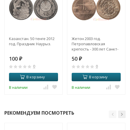
Казахстан. 50 тенге 2012
Жетон 2003 год.
год. Праздник Наурыз.
Петропавловская
крепость - 300 лет Санкт-
Петербургу. (СПМД)
100
50
₽
₽
0
0
В корзину
В корзину
В наличии
В наличии
РЕКОМЕНДУЕМ ПОСМОТРЕТЬ