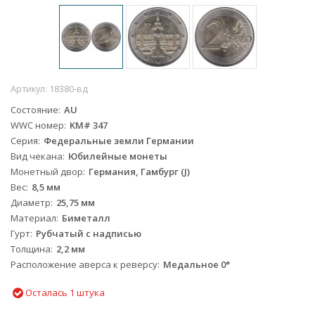
Артикул:
18380-вд
Состояние
AU
WWC номер
KM# 347
Серия
Федеральные земли Германии
Вид чекана
Юбилейные монеты
Монетный двор
Германия, Гамбург (J)
Вес
8,5 мм
Диаметр
25,75 мм
Материал
Биметалл
Гурт
Рубчатый с надписью
Толщина
2,2 мм
Расположение аверса к реверсу
Медальное 0°
Осталась 1 штука