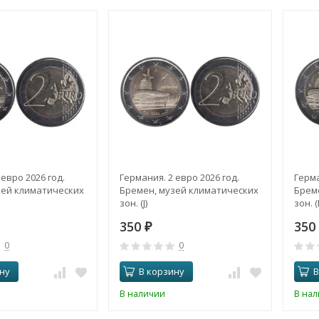
 евро 2026 год.
Германия. 2 евро 2026 год.
Герма
зей климатических
Бремен, музей климатических
Брем
зон. (J)
зон. (
350
350
₽
0
0
ну
В корзину
В
В наличии
В на