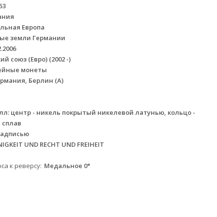
53
ания
льная Европа
ые земли Германии
2.2006
й союз (Евро) (2002 -)
ейные монеты
рмания, Берлин (A)
л: центр - никель покрытый никелевой латунью, кольцо -
 сплав
надписью
NIGKEIT UND RECHT UND FREIHEIT
са к реверсу
Медальное 0°