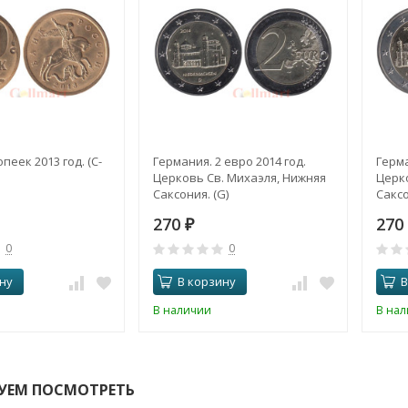
опеек 2013 год. (С-
Германия. 2 евро 2014 год.
Герма
Церковь Св. Михаэля, Нижняя
Церко
Саксония. (G)
Саксон
270
270
₽
0
0
ну
В корзину
В
В наличии
В на
УЕМ ПОСМОТРЕТЬ