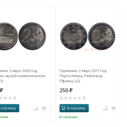
ния. 2 евро 2026 год.
Германия. 2 евро 2017 год.
ен, музей климатических
Порта Нигра, Рейнланд-
D)
Пфальц. (G)
250
₽
₽
0
0
 корзину
В корзину
личии
В наличии