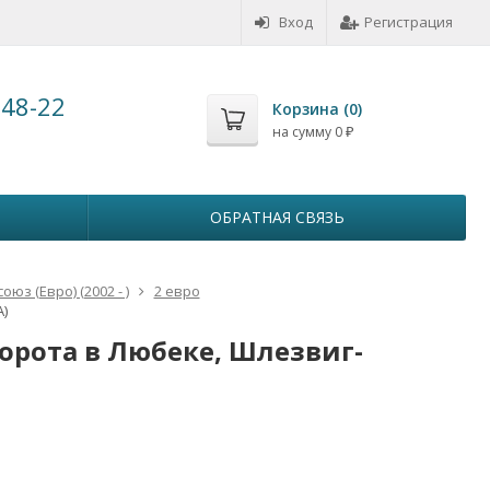
Вход
Регистрация
-48-22
Корзина (
0
)
на сумму
0
₽
ОБРАТНАЯ СВЯЗЬ
юз (Евро) (2002 - )
2 евро
)
ворота в Любеке, Шлезвиг-