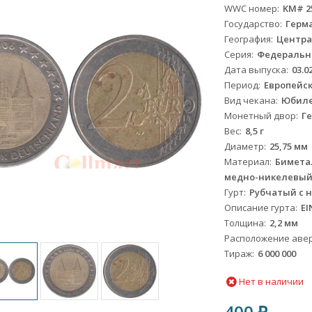
WWC номер
KM# 2
Государство
Герм
География
Центра
Серия
Федеральн
Дата выпуска
03.0
Период
Европейски
Вид чекана
Юбил
Монетный двор
Ге
Вес
8,5 г
Диаметр
25,75 мм
Материал
Биметал
медно-никелевый
Гурт
Рубчатый с 
Описание гурта
EI
Толщина
2,2 мм
Расположение авер
Тираж
6 000 000
Нет в наличии
400