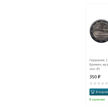
Германия. 2
Бремен, му
зон. (F)
350
₽
В корзи
В наличии