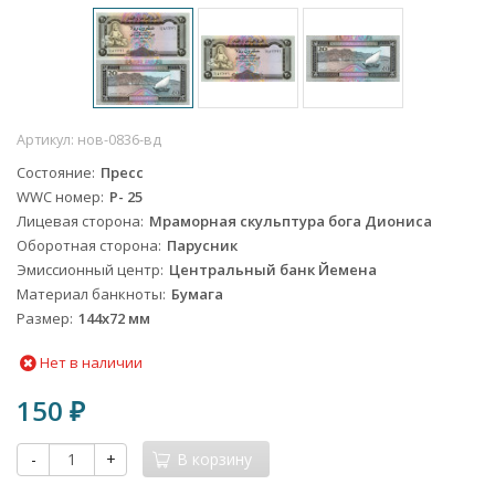
Артикул:
нов-0836-вд
Состояние
Пресс
WWC номер
Р- 25
Лицевая сторона
Мраморная скульптура бога Диониса
Оборотная сторона
Парусник
Эмиссионный центр
Центральный банк Йемена
Материал банкноты
Бумага
Размер
144х72 мм
Нет в наличии
150
₽
-
+
В корзину