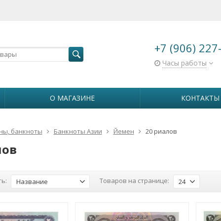
+7 (906) 227
Часы работы
О МАГАЗИНЕ
КОНТАКТЫ
ны, банкноты
Банкноты Азии
Йемен
20 риалов
лов
ь:
Товаров на странице:
Название
24