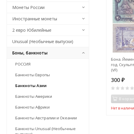
Монеты России
Иностранные монеты
2 евро Юбилейные
Unusual (Необычные выпуски)
Боны, банкноты
Бона. Йемен
РОССИЯ
год. Скульп
(VF)
Банкноты Европы
300
₽
Банкноты Азии
Банкноты Америки
В корзи
Банкноты Африки
Нет в налич
Банкноты Австралии и Океании
Банкноты Unusual (Необычные