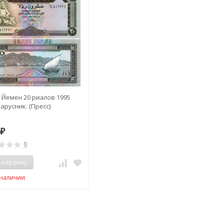
 Йемен 20 риалов 1995
Парусник. (Пресс)
0
₽
0
 корзину
 наличии