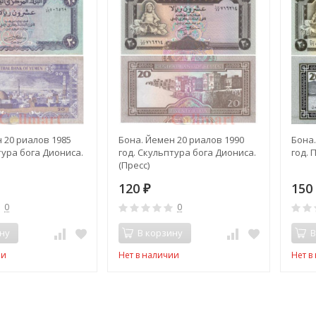
 20 риалов 1985
Бона. Йемен 20 риалов 1990
Бона.
тура бога Диониса.
год. Скульптура бога Диониса.
год. 
(Пресс)
120
15
₽
0
0
ну
В корзину
В
ии
Нет в наличии
Нет в