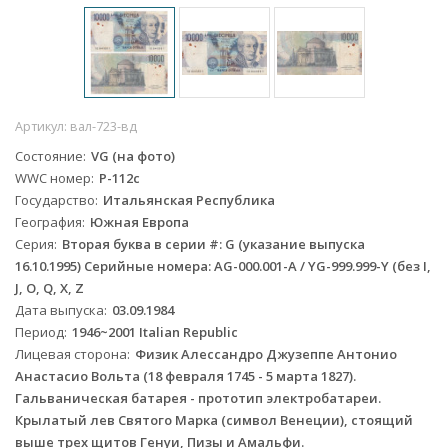
Артикул:
вал-723-вд
Состояние
VG (на фото)
WWC номер
P-112c
Государство
Итальянская Республика
География
Южная Европа
Серия
Вторая буква в серии #: G (указание выпуска
16.10.1995) Серийные номера: AG-000.001-A / YG-999.999-Y (без I,
J, O, Q, X, Z
Дата выпуска
03.09.1984
Период
1946~2001 Italian Republic
Лицевая сторона
Физик Алессандро Джузеппе Антонио
Анастасио Вольта (18 февраля 1745 - 5 марта 1827).
Гальваническая батарея - прототип электробатареи.
Крылатый лев Святого Марка (символ Венеции), стоящий
выше трех щитов Генуи, Пизы и Амальфи.