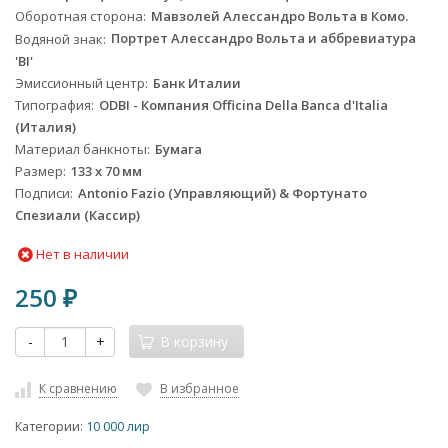
Оборотная сторона
Мавзолей Алессандро Вольта в Комо.
Водяной знак
Портрет Алессандро Вольта и аббревиатура
'BI'
Эмиссионный центр
Банк Италии
Типография
ODBI - Компания Officina Della Banca d'Italia
(Италия)
Материал банкноты
Бумага
Размер
133 x 70 мм
Подписи
Antonio Fazio (Управляющий) & Фортунато
Спезиали (Кассир)
Нет в наличии
250
₽
-
+
В корзину
К сравнению
В избранное
Категории:
10 000 лир