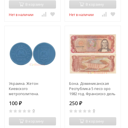
В корзину
В корзину
Нет в наличии
Нет в наличии
Украина. Жетон
Бона. Доминиканская
Киевского
Республика 5 песо оро
метрополитена.
1982 год. Франсиско дель
Эмблема метро. (синий)
Росарио Санчес. (VF)
100
250
₽
₽
0
0
В корзину
В корзину