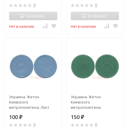
0
0
В корзину
В корзину
Нет в наличии
Нет в наличии
Украина. Жетон
Украина. Жетон
Киевского
Киевского
метрополитена. Лист
метрополитена.
каштана. Для прохода.
Эмблема метро.
100
150
(голубой)
₽
(зеленый)
₽
0
0