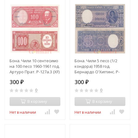
Бона. Чили 10 сентесимо
Бона. Чили 5 песо (1/2
на 100 песо 1960-1961 год.
кондора) 1958 год.
Артуро Прат. P-127a.3 (XF)
Бернардо О'Хиггинс. P-
119a.1 (VF)
300
300
₽
₽
0
0
В корзину
В корзину
Нет в наличии
Нет в наличии