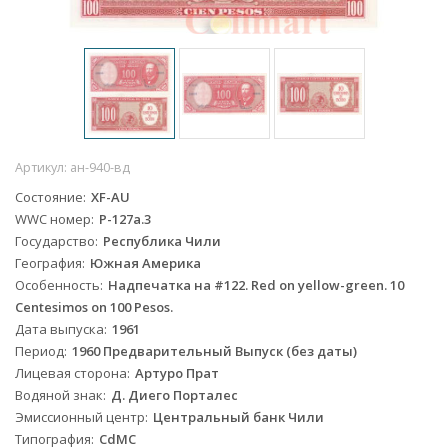
Артикул:
ан-940-вд
Состояние
XF-AU
WWC номер
P-127a.3
Государство
Республика Чили
География
Южная Америка
Особенность
Надпечатка на #122. Red on yellow-green. 10
Centesimos on 100 Pesos.
Дата выпуска
1961
Период
1960 Предварительный Выпуск (без даты)
Лицевая сторона
Артуро Прат
Водяной знак
Д. Диего Порталес
Эмиссионный центр
Центральный банк Чили
Типография
CdMC