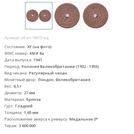
Артикул:
об ит-18672-вд
Состояние
XF (на фото)
WWC номер
KM# 8a
Дата выпуска
1947
Период
Колония Великобритании (1932 - 1955)
Вид чекана
Регулярный чекан
Монетный двор
Лондон, Великобритания
Вес
6,5 г
Диаметр
27 мм
Материал
Бронза
Гурт
Гладкий
Толщина
1,65 мм
Расположение аверса к реверсу
Медальное 0°
Тираж
3 600 000