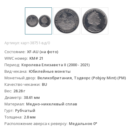
Артикул:
карт-38751-вд/0
Состояние
XF-AU (на фото)
WWC номер
KM# 21
Период
Королева Елизавета II (2000 - 2021)
Вид чекана
Юбилейные монеты
Монетный двор
Великобритания, Тэдворс (Pobjoy Mint) (PM)
Качество чеканки
BU
Вес
28.28 г
Диаметр
38.61 мм
Материал
Медно-никелевый сплав
Гурт
Рубчатый
Толщина
2.8 мм
Расположение аверса к реверсу
Медальное 0°