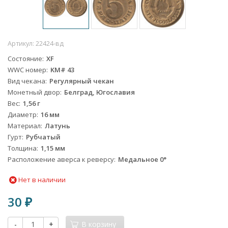
Артикул:
22424-вд
Состояние
XF
WWC номер
KM# 43
Вид чекана
Регулярный чекан
Монетный двор
Белград, Югославия
Вес
1,56 г
Диаметр
16 мм
Материал
Латунь
Гурт
Рубчатый
Толщина
1,15 мм
Расположение аверса к реверсу
Медальное 0°
Нет в наличии
30
₽
-
+
В корзину