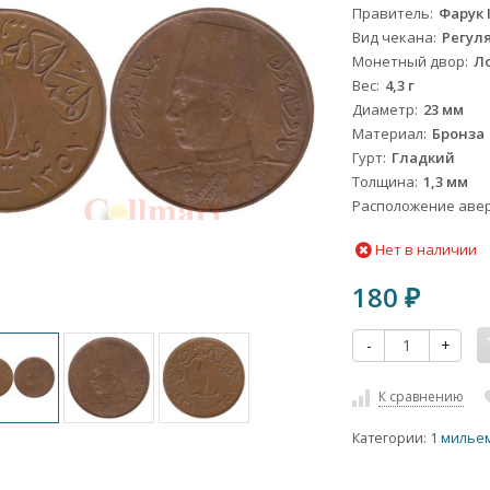
Правитель
Фарук 
Вид чекана
Регул
Монетный двор
Л
Вес
4,3 г
Диаметр
23 мм
Материал
Бронза
Гурт
Гладкий
Толщина
1,3 мм
Расположение авер
Нет в наличии
180
₽
-
+
К сравнению
Категории:
1 милье