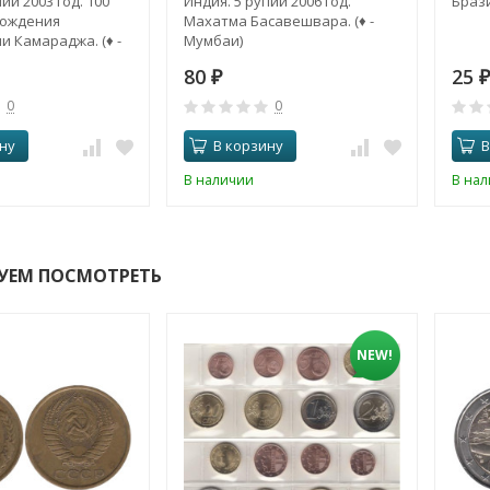
ий 2003 год. 100
Индия. 5 рупий 2006 год.
Брази
рождения
Махатма Басавешвара. (♦ -
 Камараджа. (♦ -
Мумбаи)
80
25
₽
₽
0
0
ну
В корзину
В
В наличии
В на
УЕМ ПОСМОТРЕТЬ
NEW!