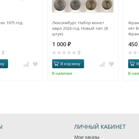
ек 1975 год.
Люксембург. Набор монет
Франц
евро 2026 год. Новый тип. (8
лет 
штук)
Фран
1 000
450
₽
0
0
ну
В корзину
В
В наличии
В на
Ы
ЛИЧНЫЙ КАБИНЕТ
Мои заказы