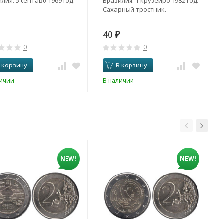
лия. 5 сентаво 1969 год.
Бразилия. 1 крузейро 1982 год.
Сахарный тростник.
40
₽
0
0
 корзину
В корзину
личии
В наличии
NEW!
NEW!