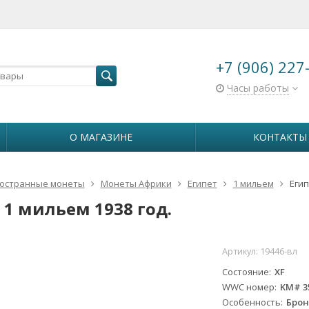
+7 (906) 227
Часы работы
О МАГАЗИНЕ
КОНТАКТЫ
остранные монеты
Монеты Африки
Египет
1 мильем
Егип
 1 мильем 1938 год.
Артикул:
19446-вл
Состояние
XF
WWC номер
KM# 3
Особенность
Брон