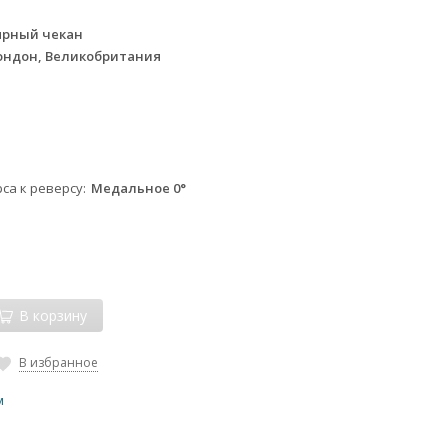
I
ярный чекан
ондон, Великобритания
са к реверсу
Медальное 0°
В корзину
В избранное
м