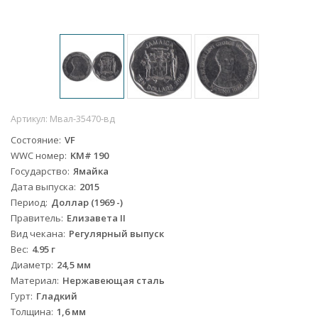
Артикул:
Мвал-35470-вд
Состояние
VF
WWC номер
KM# 190
Государство
Ямайка
Дата выпуска
2015
Период
Доллар (1969 -)
Правитель
Елизавета II
Вид чекана
Регулярный выпуск
Вес
4.95 г
Диаметр
24,5 мм
Материал
Нержавеющая сталь
Гурт
Гладкий
Толщина
1,6 мм