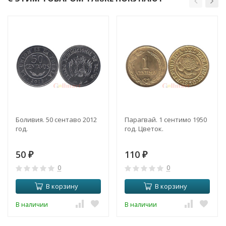
Боливия. 50 сентаво 2012
Парагвай. 1 сентимо 1950
год.
год. Цветок.
50
110
₽
₽
0
0
В корзину
В корзину
В наличии
В наличии