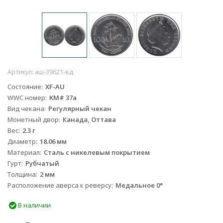
Артикул:
аш-39621-вд
Состояние
XF-AU
WWC номер
KM# 37a
Вид чекана
Регулярный чекан
Монетный двор
Канада, Оттава
Вес
2.3 г
Диаметр
18.06 мм
Материал
Сталь с никелевым покрытием
Гурт
Рубчатый
Толщина
2 мм
Расположение аверса к реверсу
Медальное 0°
В наличии