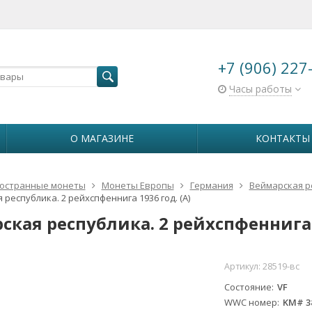
+7 (906) 227
Часы работы
О МАГАЗИНЕ
КОНТАКТЫ
остранные монеты
Монеты Европы
Германия
Веймарская ре
республика. 2 рейхспфеннига 1936 год. (A)
ская республика. 2 рейхспфеннига 1
Артикул:
28519-вс
Состояние
VF
WWC номер
KM# 3