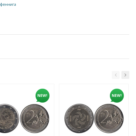
пфеннига
NEW!
NEW!