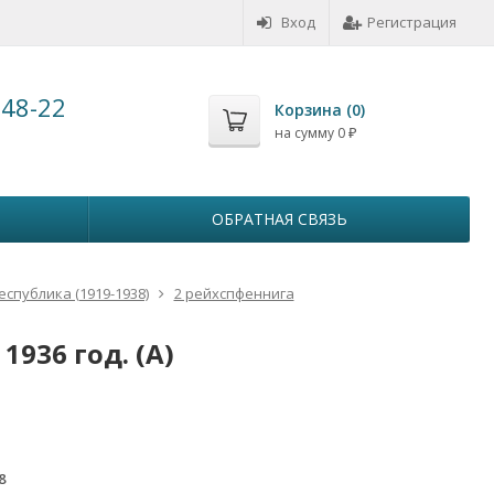
Вход
Регистрация
-48-22
Корзина (
0
)
на сумму
0
₽
ОБРАТНАЯ СВЯЗЬ
спублика (1919-1938)
2 рейхспфеннига
936 год. (A)
8