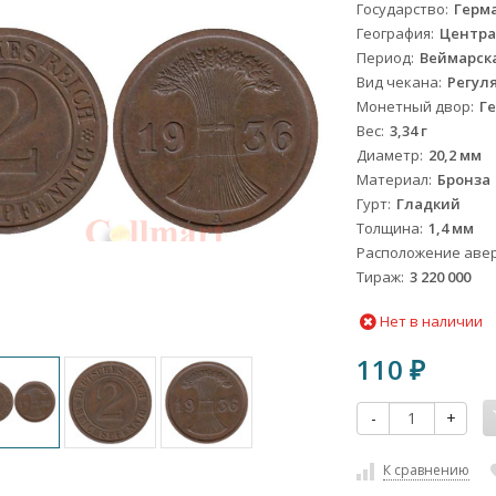
Государство
Герм
География
Центра
Период
Веймарска
Вид чекана
Регул
Монетный двор
Ге
Вес
3,34 г
Диаметр
20,2 мм
Материал
Бронза
Гурт
Гладкий
Толщина
1,4 мм
Расположение авер
Тираж
3 220 000
Нет в наличии
110
₽
-
+
К сравнению