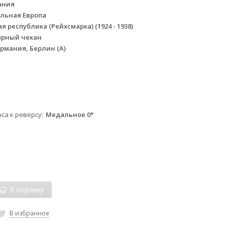
ания
льная Европа
я республика (Рейхсмарка) (1924 - 1938)
ярный чекан
рмания, Берлин (А)
са к реверсу
Медальное 0°
В корзину
В избранное