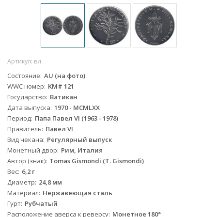
Артикул:
вл
Состояние
AU (на фото)
WWC номер
KM# 121
Государство
Ватикан
Дата выпуска
1970 - MCMLXX
Период
Папа Павел VI (1963 - 1978)
Правитель
Павел VI
Вид чекана
Регулярный выпуск
Монетный двор
Рим, Италия
Автор (знак)
Tomas Gismondi (T. Gismondi)
Вес
6,2 г
Диаметр
24,8 мм
Материал
Нержавеющая сталь
Гурт
Рубчатый
Расположение аверса к реверсу
Монетное 180°