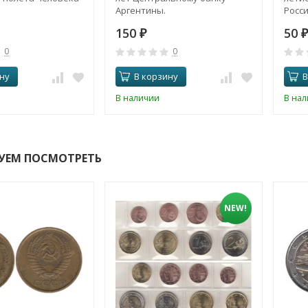
Аргентины.
Росс
150
50
₽
₽
0
0
ну
В корзину
В
В наличии
В на
УЕМ ПОСМОТРЕТЬ
NEW!