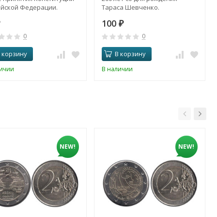
ийской Федерации.
Тараса Шевченко.
100
₽
0
0
 корзину
В корзину
личии
В наличии
NEW!
NEW!