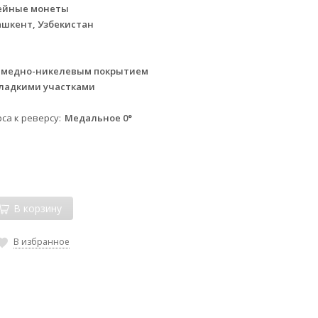
ейные монеты
ашкент, Узбекистан
с медно-никелевым покрытием
гладкими участками
са к реверсу
Медальное 0°
В корзину
В избранное