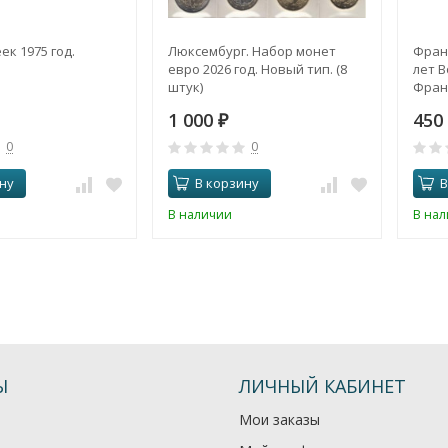
ек 1975 год.
Люксембург. Набор монет
Франц
евро 2026 год. Новый тип. (8
лет 
штук)
Фран
1 000
450
₽
0
0
ну
В корзину
В
В наличии
В на
Ы
ЛИЧНЫЙ КАБИНЕТ
Мои заказы