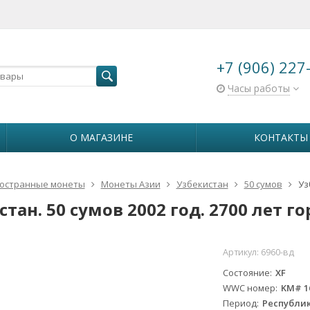
+7 (906) 227
Часы работы
О МАГАЗИНЕ
КОНТАКТЫ
остранные монеты
Монеты Азии
Узбекистан
50 сумов
Уз
тан. 50 сумов 2002 год. 2700 лет г
Артикул:
6960-вд
Состояние
XF
WWC номер
KM# 1
Период
Республик