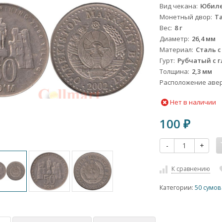
Вид чекана
Юбил
Монетный двор
Т
Вес
8 г
Диаметр
26,4 мм
Материал
Сталь 
Гурт
Рубчатый с 
Толщина
2,3 мм
Расположение авер
Нет в наличии
100
₽
-
+
К сравнению
Категории:
50 сумов