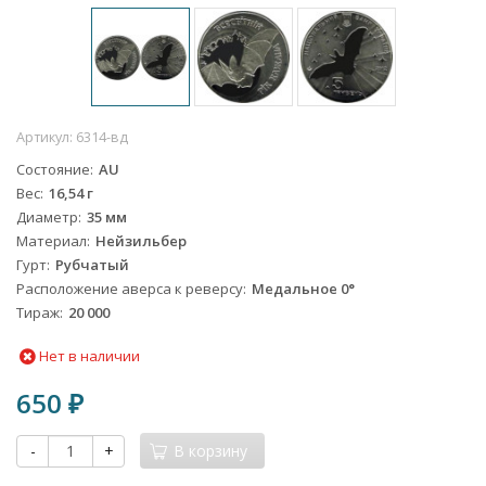
Артикул:
6314-вд
Состояние
AU
Вес
16,54 г
Диаметр
35 мм
Материал
Нейзильбер
Гурт
Рубчатый
Расположение аверса к реверсу
Медальное 0°
Тираж
20 000
Нет в наличии
650
₽
-
+
В корзину