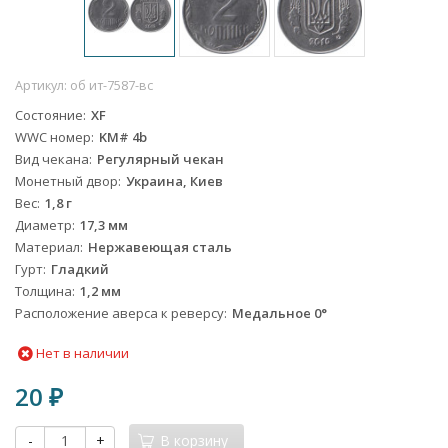
Артикул:
об ит-7587-вс
Состояние
XF
WWC номер
KM# 4b
Вид чекана
Регулярный чекан
Монетный двор
Украина, Киев
Вес
1,8 г
Диаметр
17,3 мм
Материал
Нержавеющая сталь
Гурт
Гладкий
Толщина
1,2 мм
Расположение аверса к реверсу
Медальное 0°
Нет в наличии
20
₽
-
+
В корзину